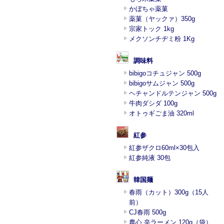
かぼちゃ薬菓
薬菓（ヤックァ）350g
宗家トック 1kg
メクソンチヂミ粉 1Kg
調味料
bibigoコチュジャン 500g
bibigoサムジャン 500g
ヘチャンドルテンジャン 500g
牛肉ダシダ 100g
オトゥギごま油 320ml
紅参
紅参ザクロ60ml×30包入
紅参純液 30包
韓国麺
春雨（カット）300g（15人
前）
CJ春雨 500g
農心 辛ラーメン 120g（袋）