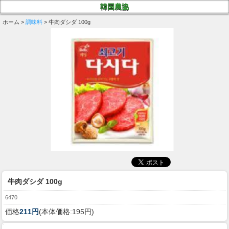
韓国農協
ホーム >
調味料
> 牛肉ダシダ 100g
牛肉ダシダ 100g
6470
価格
211円
(本体価格:195円)