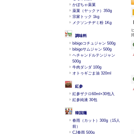
かぼちゃ薬菓
薬菓（ヤックァ）350g
宗家トック 1kg
メクソンチヂミ粉 1Kg
調味料
bibigoコチュジャン 500g
bibigoサムジャン 500g
ヘチャンドルテンジャン
500g
牛肉ダシダ 100g
オトゥギごま油 320ml
紅参
紅参ザクロ60ml×30包入
紅参純液 30包
韓国麺
春雨（カット）300g（15人
前）
CJ春雨 500g