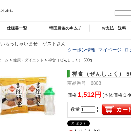
仕様書一覧
韓国農協のキムチ
お支払・送料
いらっしゃいませ ゲストさん
クーポン情報
マイページ
ロ
ホーム
>
健康・ダイエット
> 禅食（ぜんしょく） 500g
禅食（ぜんしょく） 50
商品番号 6803
1,512円
価格
(本体価格:1,4
数量