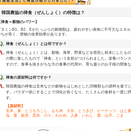
韓国農協の禅食（ぜんしょく）の特徴は？
【禅食＝穀物のパワー】
ビタミンB1、B2、Eがたっぷりの穀物類は、疲れやすい身体に不可欠なエネ
持ちが良く、便秘の改善効果があります。
禅食（ぜんしょく）とは何ですか？
禅食（ぜんしょく）とは、穀物、海草、野菜などを焙煎し粉末にしたも
の際に食したもので「禅食」という名前がつけられました。栄養バラン
すので、食事を抜きがちな方の食事の代用や、育ち盛りのお子様の間食
禅食の原材料は何ですか？
韓国農協の禅食は玄米などの穀物をはじめとした20種類もの原料を釜で
す。パウダー状にすることで消化が良くなり、たくさんの食材を一度に
す。
【原材料】
玄米、麦、とうもろこし、もち米、大豆、とうきび、ピーナッツ、はと
塩、粟、銀杏、昆布、のり、わかめ、人参、いわし、栗、山芋、ごま