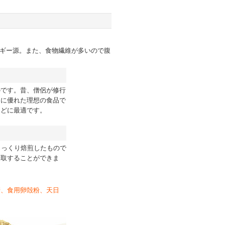
ルギー源。また、食物繊維が多いので腹
のです。昔、僧侶が修行
スに優れた理想の食品で
などに最適です。
じっくり焙煎したもので
摂取することができま
麦、食用卵殻粉、天日