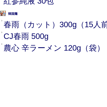
紅参純液 30包
韓国麺
春雨（カット）300g（15人
CJ春雨 500g
農心 辛ラーメン 120g（袋）