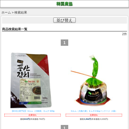
韓国農協
ホーム > 検索結果
並び替え
商品検索結果一覧
2
件
1
【8/19入荷予定】ヨルム（大根菜）キムチ 500g
ヨルム（大根の菜）キムチ2.5kgパッケージ（1袋）
在庫切れ
在庫切れ
価格
810円
(本体価格:750円)
価格
3,456円
(本体価格:3,200円)
1