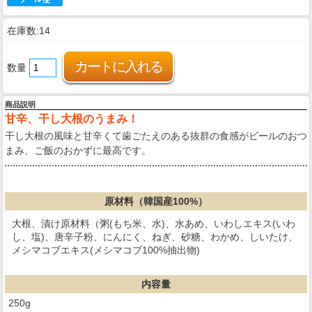
在庫数:14
数量
商品説明
甘辛、干し大根のうまみ！
干し大根の風味と甘辛くて歯ごたえのある抜群の食感がビールのおつ
まみ、ご飯のおかずに最高です。
原材料（韓国産100%）
大根、漬け原材料（粥(もち米、水)、水あめ、いわしエキス(いわ
し、塩)、唐辛子粉、にんにく、ねぎ、砂糖、わかめ、しいたけ、
メシマコブエキス(メシマコブ100%抽出物)
内容量
250g