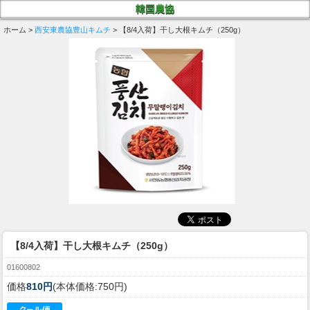
韓国農協
ホーム >
西安東農協豊山キムチ
> 【8/4入荷】干し大根キムチ（250g）
【8/4入荷】干し大根キムチ（250g）
01600802
価格
810円
(本体価格:750円)