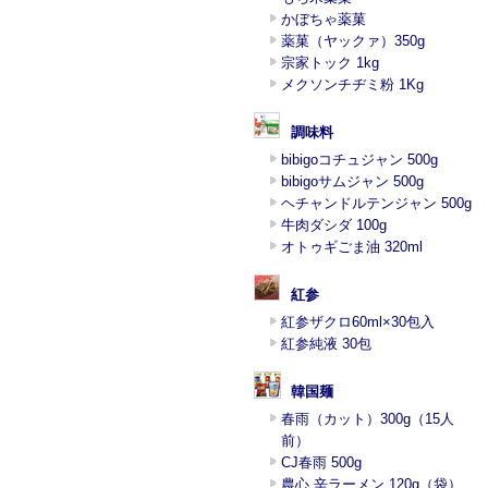
かぼちゃ薬菓
薬菓（ヤックァ）350g
宗家トック 1kg
メクソンチヂミ粉 1Kg
調味料
bibigoコチュジャン 500g
bibigoサムジャン 500g
ヘチャンドルテンジャン 500g
牛肉ダシダ 100g
オトゥギごま油 320ml
紅参
紅参ザクロ60ml×30包入
紅参純液 30包
韓国麺
春雨（カット）300g（15人
前）
CJ春雨 500g
農心 辛ラーメン 120g（袋）