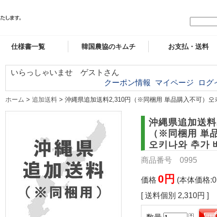
仕様書一覧
韓国農協のキムチ
お支払・送料
いらっしゃいませ ゲストさん
クーポン情報
マイページ
ログ
ホーム
>
追加送料
> 沖縄県追加送料2,310円（※同梱用 単品購入不可）오
沖縄県追加送料2
（※同梱用 単
오키나와 추가 
商品番号 0995
0円
価格
(本体価格:0
[ 送料個別 2,310円 ]