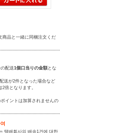
文商品と一緒に同梱注文くだ
輸の配送
1個口当りの金額
とな
、配送が2件となった場合など
は2倍となります。
のポイントは加算されませんの
하여
는 택배회사의 배송1건에 대한